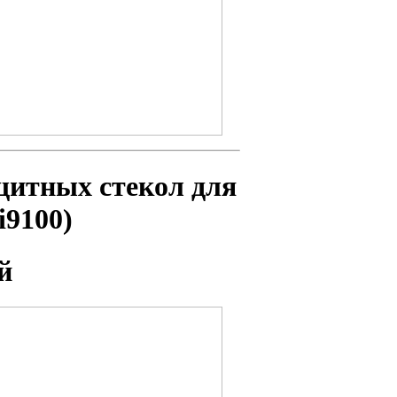
щитных стекол для
9100)
й