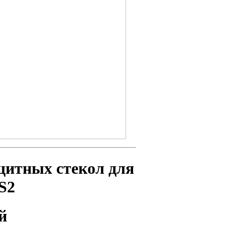
щитных стекол для
S2
й