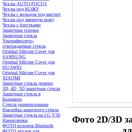
Чехлы AUTO FOCUS
Чехлы под КОЖУ
Чехлы с кольцом под магнит
Чехлы под змеиную кожу
Чехлы с блестками
Защитные пленки
Защитные стекла
Ультрафиолето-
отверждаемые стекла
Original Silicone Cover для
SAMSUNG
Original Silicone Cover для
HUAWEI
Original Silicone Cover для
XIAOMI
Защитные стекла дешево
3D, 4D, 5D защитные стекла
Защитные стекла в
Балашихе
Стекла универсальные
Наклейка защитного стекла
Защитные стекла на LG V30
Фото 2D/3D з
Нанопленки
ФОТО колонок Bluetooth
дл
ФOTO чехлов для