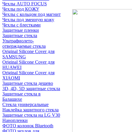
Чехлы AUTO FOCUS
Чехлы под КОЖУ
Чехлы с кольцом под магнит
Чехлы под змеиную кожу
Чехлы с блестками
Защитные пленки
Защитные стекла
Ультрафиолето-
отверждаемые стекла
Original Silicone Cover для
SAMSUNG
Original Silicone Cover для
HUAWEI
Original Silicone Cover для
XIAOMI
Защитные стекла дешево
3D, 4D, 5D защитные стекла
Защитные стекла в
Балашихе
Стекла универсальные
Наклейка защитного стекла
Защитные стекла на LG V30
Нанопленки
ФОТО колонок Bluetooth
ФOTO чехлов для