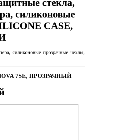
ащитные стекла,
ера, силиконовые
SILICONE CASE,
И
мпера, силиконовые прозрачные чехлы,
S/NOVA 7SE, ПРОЗРАЧНЫЙ
й