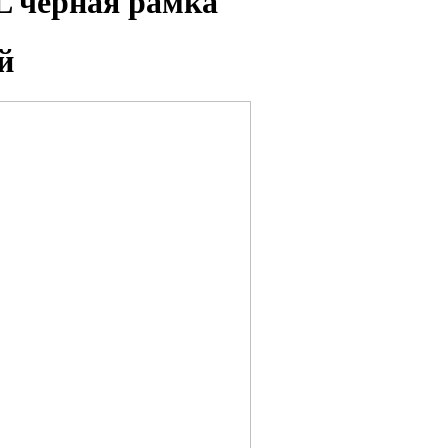
XL черная рамка
й