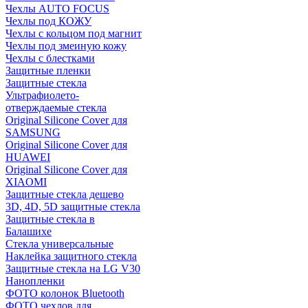
Чехлы AUTO FOCUS
Чехлы под КОЖУ
Чехлы с кольцом под магнит
Чехлы под змеиную кожу
Чехлы с блестками
Защитные пленки
Защитные стекла
Ультрафиолето-
отверждаемые стекла
Original Silicone Cover для
SAMSUNG
Original Silicone Cover для
HUAWEI
Original Silicone Cover для
XIAOMI
Защитные стекла дешево
3D, 4D, 5D защитные стекла
Защитные стекла в
Балашихе
Стекла универсальные
Наклейка защитного стекла
Защитные стекла на LG V30
Нанопленки
ФОТО колонок Bluetooth
ФOTO чехлов для