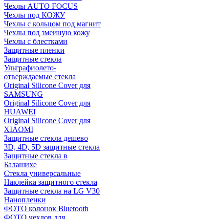
Чехлы AUTO FOCUS
Чехлы под КОЖУ
Чехлы с кольцом под магнит
Чехлы под змеиную кожу
Чехлы с блестками
Защитные пленки
Защитные стекла
Ультрафиолето-
отверждаемые стекла
Original Silicone Cover для
SAMSUNG
Original Silicone Cover для
HUAWEI
Original Silicone Cover для
XIAOMI
Защитные стекла дешево
3D, 4D, 5D защитные стекла
Защитные стекла в
Балашихе
Стекла универсальные
Наклейка защитного стекла
Защитные стекла на LG V30
Нанопленки
ФОТО колонок Bluetooth
ФOTO чехлов для