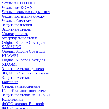
Чехлы AUTO FOCUS
Чехлы под КОЖУ
Чехлы с кольцом под магнит
Чехлы под змеиную кожу
Чехлы с блестками
Защитные пленки
Защитные стекла
Ультрафиолето-
отверждаемые стекла
Original Silicone Cover для
SAMSUNG
Original Silicone Cover для
HUAWEI
Original Silicone Cover для
XIAOMI
Защитные стекла дешево
3D, 4D, 5D защитные стекла
Защитные стекла в
Балашихе
Стекла универсальные
Наклейка защитного стекла
Защитные стекла на LG V30
Нанопленки
ФОТО колонок Bluetooth
ФOTO чехлов для