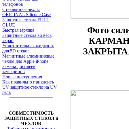
телефонов
Стеклянные чехлы
ORIGINAL Silicone Case
Защитные стекла FULL
GLUE
Фото
сил
Быстрая зарядка
Защитные стекла во весь
КАРМАНО
экран
Уплотнительная жидкость
ЗАКРЫТАЯ
для 5D стекол
Магнитные алюминиевые
чехлы для Apple iPhone
Замена дисплеев,
тачскринов
Новые поступления
Как правильно приклеить
UV защитное стекло на UV
гель
СОВМЕСТИМОСТЬ
ЗАЩИТНЫХ СТЕКОЛ и
ЧЕХЛОВ
Таблица совместимости