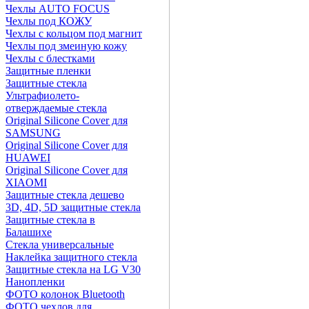
Чехлы AUTO FOCUS
Чехлы под КОЖУ
Чехлы с кольцом под магнит
Чехлы под змеиную кожу
Чехлы с блестками
Защитные пленки
Защитные стекла
Ультрафиолето-
отверждаемые стекла
Original Silicone Cover для
SAMSUNG
Original Silicone Cover для
HUAWEI
Original Silicone Cover для
XIAOMI
Защитные стекла дешево
3D, 4D, 5D защитные стекла
Защитные стекла в
Балашихе
Стекла универсальные
Наклейка защитного стекла
Защитные стекла на LG V30
Нанопленки
ФОТО колонок Bluetooth
ФOTO чехлов для