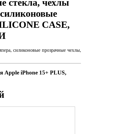
е стекла, чехлы
, силиконовые
SILICONE CASE,
И
мпера, силиконовые прозрачные чехлы,
ля
Apple iPhone 15+ PLUS,
й