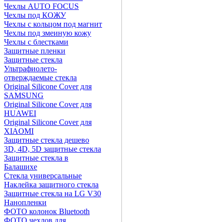
Чехлы AUTO FOCUS
Чехлы под КОЖУ
Чехлы с кольцом под магнит
Чехлы под змеиную кожу
Чехлы с блестками
Защитные пленки
Защитные стекла
Ультрафиолето-
отверждаемые стекла
Original Silicone Cover для
SAMSUNG
Original Silicone Cover для
HUAWEI
Original Silicone Cover для
XIAOMI
Защитные стекла дешево
3D, 4D, 5D защитные стекла
Защитные стекла в
Балашихе
Стекла универсальные
Наклейка защитного стекла
Защитные стекла на LG V30
Нанопленки
ФОТО колонок Bluetooth
ФOTO чехлов для