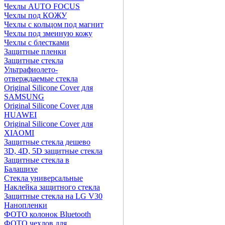
Чехлы AUTO FOCUS
Чехлы под КОЖУ
Чехлы с кольцом под магнит
Чехлы под змеиную кожу
Чехлы с блестками
Защитные пленки
Защитные стекла
Ультрафиолето-
отверждаемые стекла
Original Silicone Cover для
SAMSUNG
Original Silicone Cover для
HUAWEI
Original Silicone Cover для
XIAOMI
Защитные стекла дешево
3D, 4D, 5D защитные стекла
Защитные стекла в
Балашихе
Стекла универсальные
Наклейка защитного стекла
Защитные стекла на LG V30
Нанопленки
ФОТО колонок Bluetooth
ФOTO чехлов для